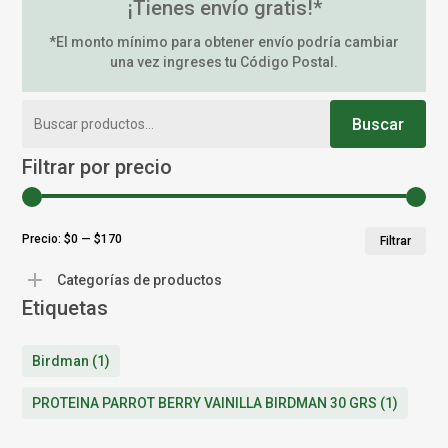
¡Tienes envío gratis!*
*El monto mínimo para obtener envío podría cambiar
una vez ingreses tu Código Postal.
Buscar
Buscar
por:
Filtrar por precio
Pr
Pr
Precio:
$0
—
$170
Filtrar
mí
má
Categorías de productos
Etiquetas
Birdman
(1)
PROTEINA PARROT BERRY VAINILLA BIRDMAN 30 GRS
(1)