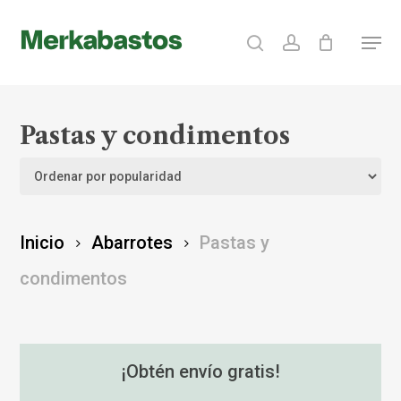
Skip
search
account
Menu
to
Clos
main
Menu
content
Pastas y condimentos
Inicio
Abarrotes
Pastas y
condimentos
¡Obtén envío gratis!