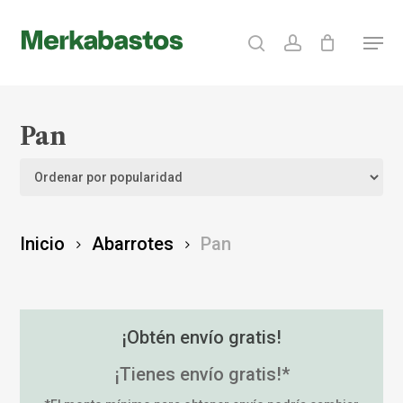
Skip
search
account
Menu
to
Clos
main
Menu
content
Pan
Inicio
Abarrotes
Pan
¡Obtén envío gratis!
¡Tienes envío gratis!*