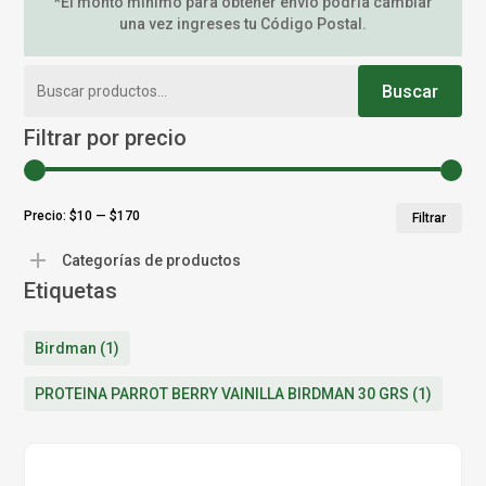
*El monto mínimo para obtener envío podría cambiar
una vez ingreses tu Código Postal.
Buscar
Buscar
por:
Filtrar por precio
Pr
Pr
Precio:
$10
—
$170
Filtrar
mí
má
Categorías de productos
Etiquetas
Birdman
(1)
PROTEINA PARROT BERRY VAINILLA BIRDMAN 30 GRS
(1)