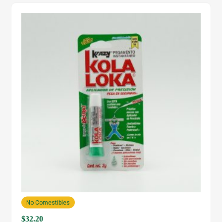
No Comestibles
$
32.20