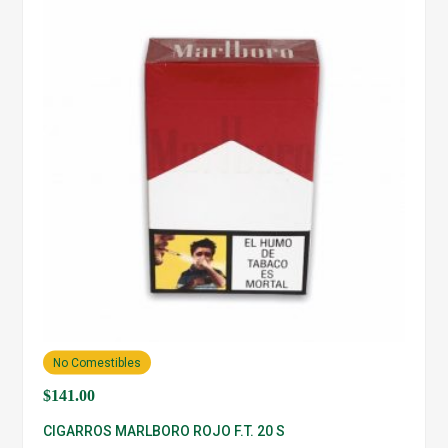
No Comestibles
$
141.00
CIGARROS MARLBORO ROJO F.T. 20 S