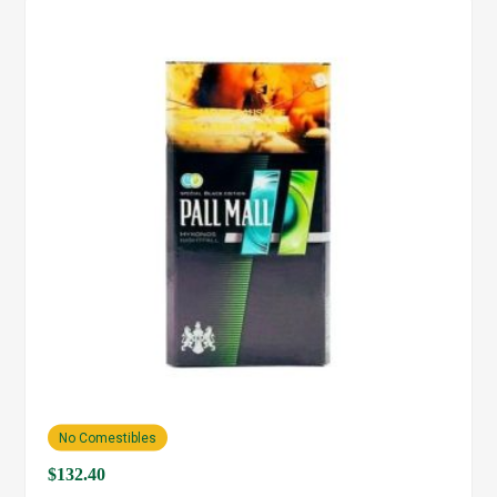
No Comestibles
$
132.40