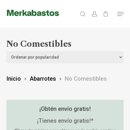
Skip
search
account
Menu
to
Clos
main
Menu
content
No Comestibles
Inicio
Abarrotes
No Comestibles
¡Obtén envío gratis!
¡Tienes envío gratis!*