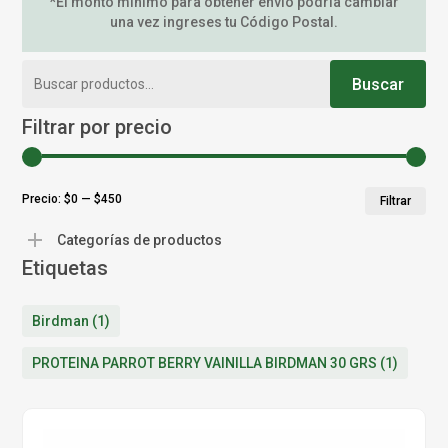
*El monto mínimo para obtener envío podría cambiar
una vez ingreses tu Código Postal.
Buscar
Buscar
por:
Filtrar por precio
Pr
Pr
Precio:
$0
—
$450
Filtrar
mí
má
Categorías de productos
Etiquetas
Birdman
(1)
PROTEINA PARROT BERRY VAINILLA BIRDMAN 30 GRS
(1)