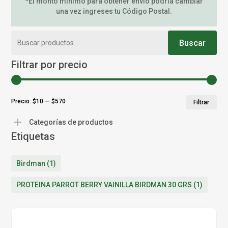
*El monto mínimo para obtener envío podría cambiar
una vez ingreses tu Código Postal.
Buscar
Buscar
por:
Filtrar por precio
Pr
Pr
Precio:
$10
—
$570
Filtrar
mí
má
Categorías de productos
Etiquetas
Birdman
(1)
PROTEINA PARROT BERRY VAINILLA BIRDMAN 30 GRS
(1)