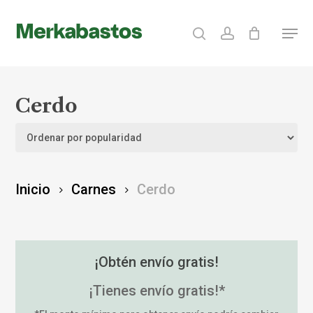
Skip
search
account
Menu
to
Clos
main
Menu
content
Cerdo
Inicio
Carnes
Cerdo
¡Obtén envío gratis!
¡Tienes envío gratis!*