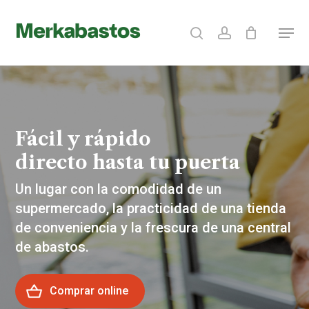
Skip
search
account
Menu
to
Clos
main
Menu
content
Fácil y rápido
directo hasta tu puerta
Un lugar con la comodidad de un
supermercado, la practicidad de una tienda
de conveniencia y la frescura de una central
de abastos.
Comprar online