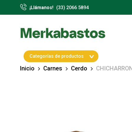
Skip
¡Llámanos!
(33) 2066 5894
to
main
content
Hit enter to search or ESC to close
Categorías de productos
Inicio
Carnes
Cerdo
CHICHARRO