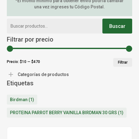
*El monto mínimo para obtener envío podría cambiar
una vez ingreses tu Código Postal.
Buscar
Buscar
por:
Filtrar por precio
Pr
Pr
Precio:
$10
—
$470
Filtrar
mí
má
Categorías de productos
Etiquetas
Birdman
(1)
PROTEINA PARROT BERRY VAINILLA BIRDMAN 30 GRS
(1)