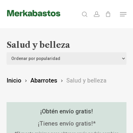
Skip
search
account
Menu
to
Clos
main
Menu
content
Salud y belleza
Inicio
Abarrotes
Salud y belleza
¡Obtén envío gratis!
¡Tienes envío gratis!*