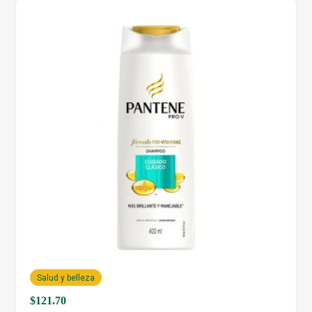
Salud y belleza
$
121.70