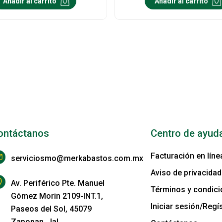
Añadir al carrito
Añadir al carrito
ontáctanos
Centro de ayud
Facturación en líne
serviciosmo@merkabastos.com.mx
Aviso de privacidad
Av. Periférico Pte. Manuel
Términos y condic
Gómez Morin 2109-INT.1,
Iniciar sesión/Regís
Paseos del Sol, 45079
Zapopan, Jal.