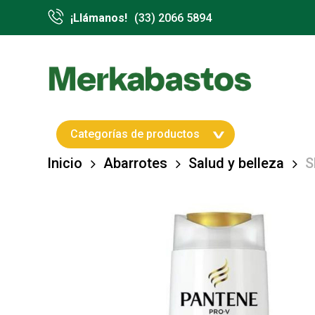
Skip
¡Llámanos!
(33) 2066 5894
to
main
content
Hit enter to search or ESC to close
Categorías de productos
Inicio
Abarrotes
Salud y belleza
S