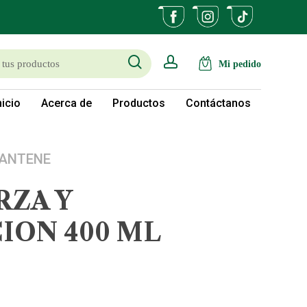
search
account
nicio
Acerca de
Productos
Contáctanos
PANTENE
RZA Y
ON 400 ML