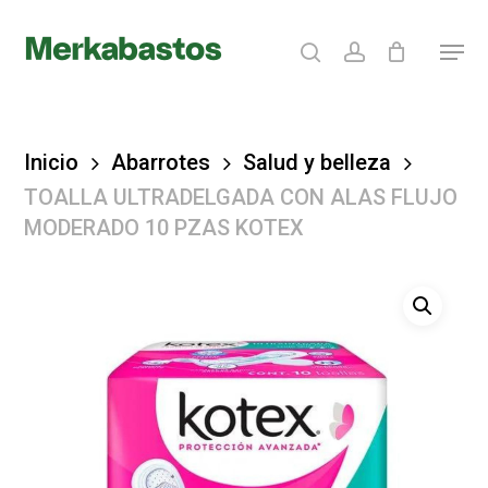
Skip
search
account
Menu
to
Clos
main
Menu
content
Inicio
Abarrotes
Salud y belleza
TOALLA ULTRADELGADA CON ALAS FLUJO
MODERADO 10 PZAS KOTEX