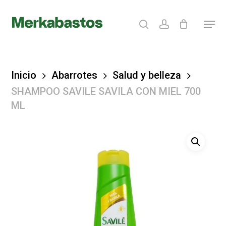
Skip
search
account
Menu
to
Clos
main
Menu
content
Inicio
Abarrotes
Salud y belleza
SHAMPOO SAVILE SAVILA CON MIEL 700
ML