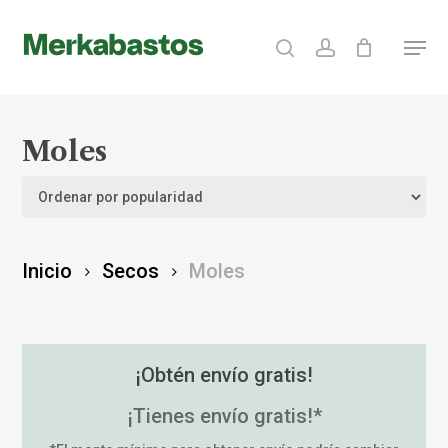
Skip
search
account
Menu
to
Clos
main
Menu
content
Moles
Inicio
Secos
Moles
¡Obtén envío gratis!
¡Tienes envío gratis!*