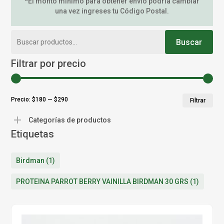
*El monto mínimo para obtener envío podría cambiar
una vez ingreses tu Código Postal.
Buscar
Buscar
por:
Filtrar por precio
Pr
Pr
Precio:
$180
—
$290
Filtrar
mí
má
Categorías de productos
Etiquetas
Birdman
(1)
PROTEINA PARROT BERRY VAINILLA BIRDMAN 30 GRS
(1)