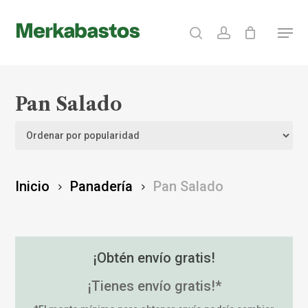
Skip
search
account
Menu
to
Clos
main
Menu
content
Pan Salado
Inicio
Panadería
Pan Salado
¡Obtén envío gratis!
¡Tienes envío gratis!*