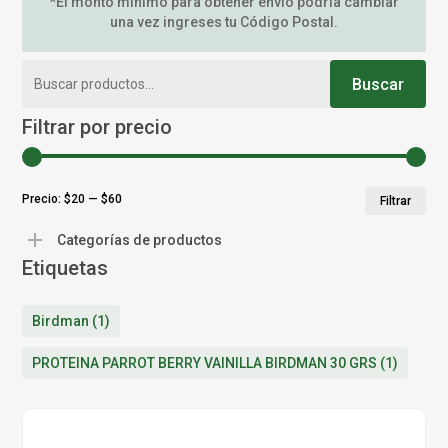
*El monto mínimo para obtener envío podría cambiar
una vez ingreses tu Código Postal.
Buscar
Buscar
por:
Filtrar por precio
Pr
Pr
Precio:
$20
—
$60
Filtrar
mí
má
Categorías de productos
Etiquetas
Birdman
(1)
PROTEINA PARROT BERRY VAINILLA BIRDMAN 30 GRS
(1)