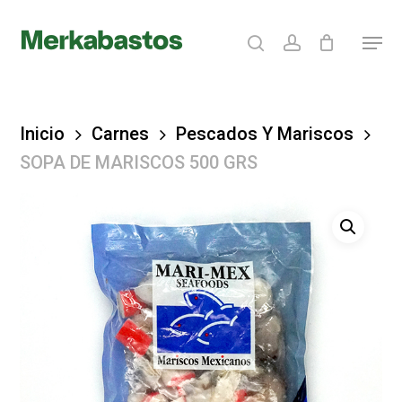
Skip
search
account
Menu
to
Clos
main
Menu
content
Inicio
Carnes
Pescados Y Mariscos
SOPA DE MARISCOS 500 GRS