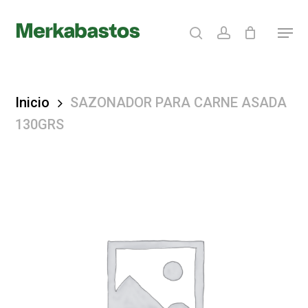
Skip
search
account
Menu
to
Clos
main
Menu
content
Inicio
SAZONADOR PARA CARNE ASADA
130GRS