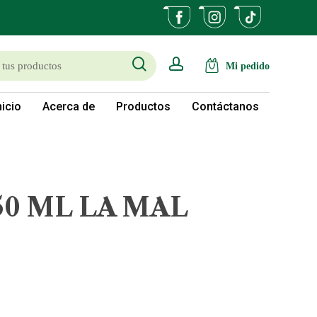
search
account
nicio
Acerca de
Productos
Contáctanos
0 ML LA MAL