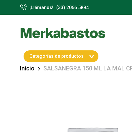
Skip
¡Llámanos!
(33) 2066 5894
to
main
content
Hit enter to search or ESC to close
Categorías de productos
Inicio
SALSANEGRA 150 ML LA MAL C