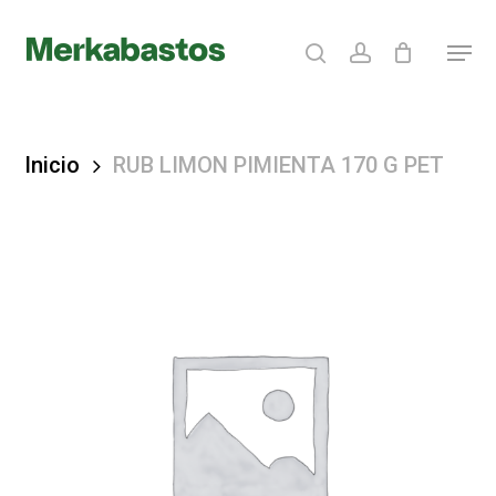
Skip
search
account
Menu
to
Clos
main
Menu
content
Inicio
RUB LIMON PIMIENTA 170 G PET