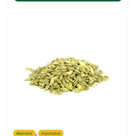
,
Abarrotes
Importados