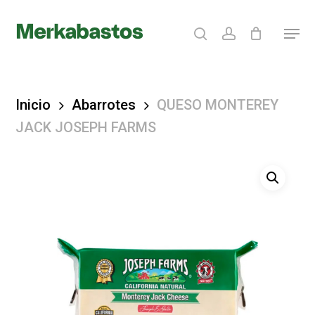
Skip
search
account
Menu
to
Clos
main
Menu
content
Inicio
Abarrotes
QUESO MONTEREY
JACK JOSEPH FARMS