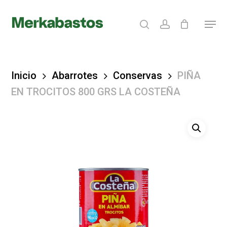
Skip
search
account
Menu
to
Clos
main
Menu
content
Inicio
Abarrotes
Conservas
PIÑA
EN TROCITOS 800 GRS LA COSTEÑA