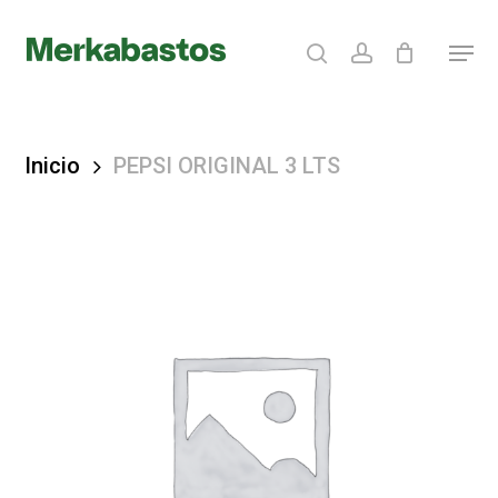
Skip
search
account
Menu
to
Clos
main
Menu
content
Inicio
PEPSI ORIGINAL 3 LTS