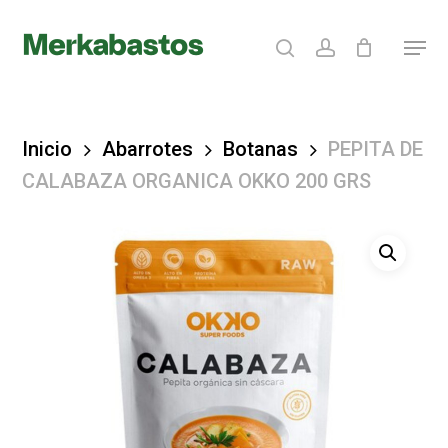
Skip
search
account
Menu
to
Clos
main
Menu
content
Inicio
Abarrotes
Botanas
PEPITA DE
CALABAZA ORGANICA OKKO 200 GRS