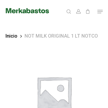
Skip
search
account
Menu
to
Clos
main
Menu
content
Inicio
NOT MILK ORIGINAL 1 LT NOTCO