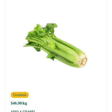
Ensalada
$
46.90
/kg
APIO A GRANEL