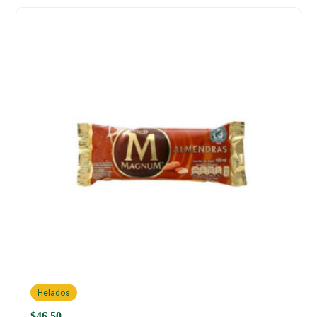
Helados
$
46.50