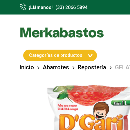
Skip
¡Llámanos!
(33) 2066 5894
to
main
content
Hit enter to search or ESC to close
Categorías de productos
Inicio
Abarrotes
Repostería
GELA