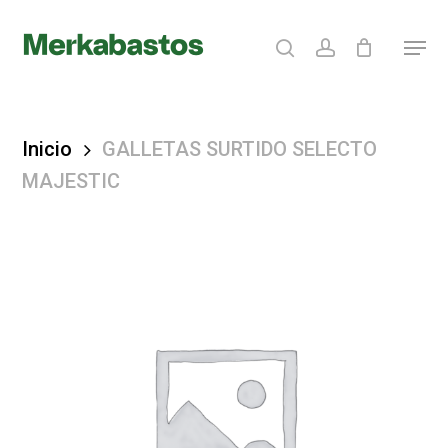
Skip
search
account
Menu
to
Clos
main
Menu
content
Inicio
GALLETAS SURTIDO SELECTO
MAJESTIC