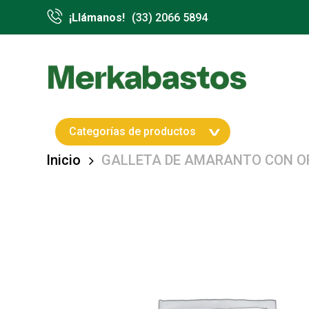
Skip
¡Llámanos!
(33) 2066 5894
to
main
content
Hit enter to search or ESC to close
Categorías de productos
Inicio
GALLETA DE AMARANTO CON ORE