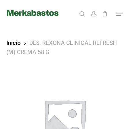
Skip
search
account
Menu
to
Clos
main
Menu
content
Inicio
DES. REXONA CLINICAL REFRESH
(M) CREMA 58 G