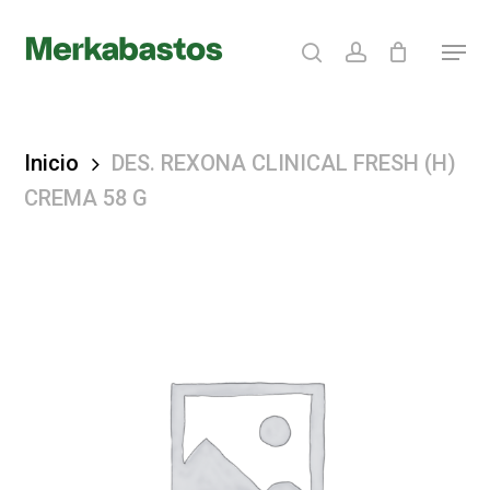
Skip
search
account
Menu
to
Clos
main
Menu
content
Inicio
DES. REXONA CLINICAL FRESH (H)
CREMA 58 G