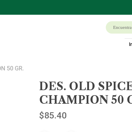
I
N 50 GR.
DES. OLD SPIC
CHAMPION 50 
$
85.40