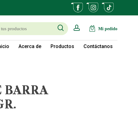
search
account
nicio
Acerca de
Productos
Contáctanos
E BARRA
GR.