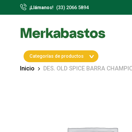
Skip
¡Llámanos!
(33) 2066 5894
to
main
content
Hit enter to search or ESC to close
Categorías de productos
Inicio
DES. OLD SPICE BARRA CHAMPIO