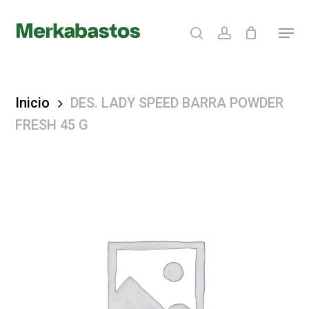
Skip
search
account
Menu
to
Clos
main
Menu
content
Inicio
DES. LADY SPEED BARRA POWDER
FRESH 45 G