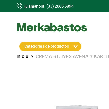
Skip
¡Llámanos!
(33) 2066 5894
to
main
content
Hit enter to search or ESC to close
Categorías de productos
Inicio
CREMA ST. IVES AVENA Y KARITE