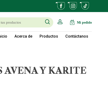
search
account
nicio
Acerca de
Productos
Contáctanos
S AVENA Y KARITE