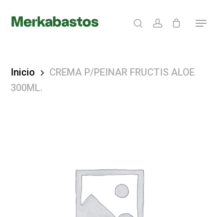
Skip
search
account
Menu
to
Clos
main
Menu
content
Inicio
CREMA P/PEINAR FRUCTIS ALOE
300ML.