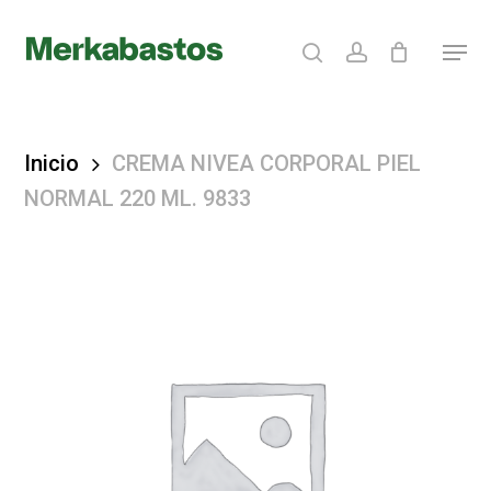
Skip
search
account
Menu
to
Clos
main
Menu
content
Inicio
CREMA NIVEA CORPORAL PIEL
NORMAL 220 ML. 9833