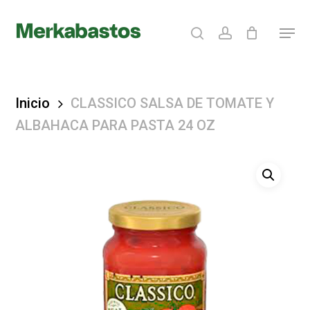
Skip
search
account
Menu
to
Clos
main
Menu
content
Inicio
CLASSICO SALSA DE TOMATE Y
ALBAHACA PARA PASTA 24 OZ