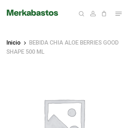
Skip
search
account
Menu
to
Clos
main
Menu
content
Inicio
BEBIDA CHIA ALOE BERRIES GOOD
SHAPE 500 ML