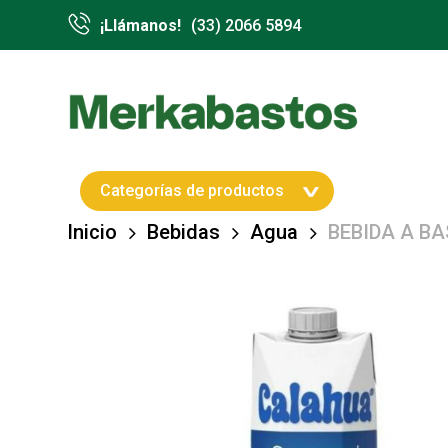
Skip
¡Llámanos!
(33) 2066 5894
to
main
content
Hit enter to search or ESC to close
Categorías de productos
Inicio
Bebidas
Agua
BEBIDA A BA