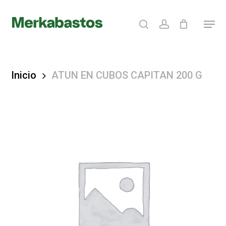
Skip
search
account
Menu
to
Clos
main
Menu
content
Inicio
ATUN EN CUBOS CAPITAN 200 G