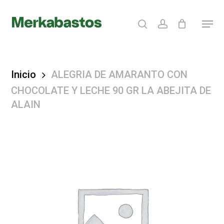
Skip
search
account
Menu
to
Clos
main
Menu
content
Inicio
ALEGRIA DE AMARANTO CON
CHOCOLATE Y LECHE 90 GR LA ABEJITA DE
ALAIN