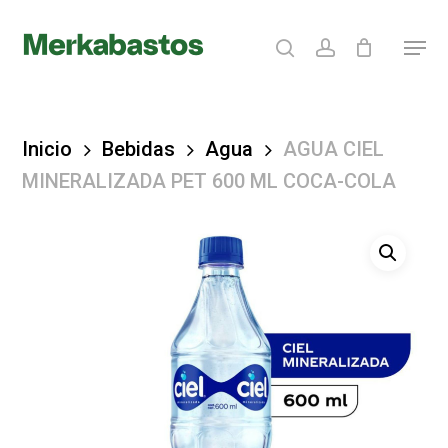
Skip
search
account
Menu
to
Clos
main
Menu
content
Inicio
Bebidas
Agua
AGUA CIEL
MINERALIZADA PET 600 ML COCA-COLA