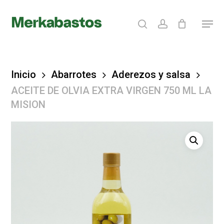
Skip
search
account
Menu
to
Clos
main
Menu
content
Inicio
Abarrotes
Aderezos y salsa
ACEITE DE OLVIA EXTRA VIRGEN 750 ML LA
MISION