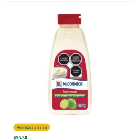
Aderezos y salsa
$
55.30