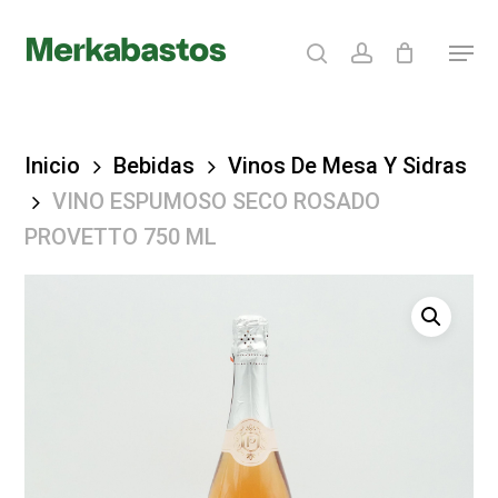
Skip
search
account
Menu
to
Clos
main
Menu
content
Inicio
Bebidas
Vinos De Mesa Y Sidras
VINO ESPUMOSO SECO ROSADO
PROVETTO 750 ML