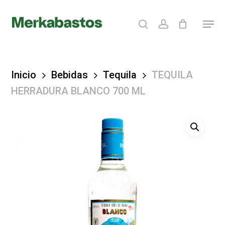
Skip
search
account
Menu
to
Clos
main
Menu
content
Inicio
Bebidas
Tequila
TEQUILA
HERRADURA BLANCO 700 ML