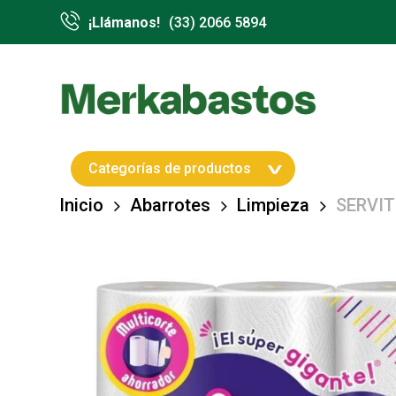
Skip
¡Llámanos!
(33) 2066 5894
to
main
content
Hit enter to search or ESC to close
Categorías de productos
Inicio
Abarrotes
Limpieza
SERVI