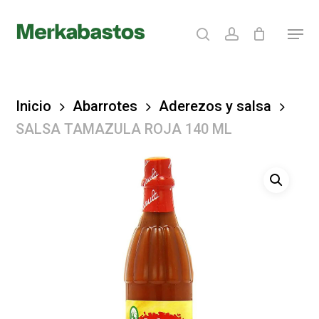
Skip
search
account
Menu
to
Clos
main
Menu
content
Inicio
Abarrotes
Aderezos y salsa
SALSA TAMAZULA ROJA 140 ML