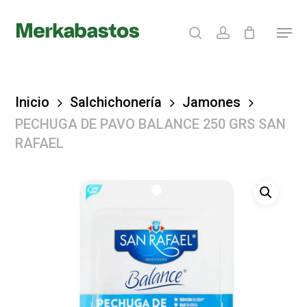
Skip
search
account
Menu
to
Clos
main
Menu
content
Inicio
Salchichonería
Jamones
PECHUGA DE PAVO BALANCE 250 GRS SAN
RAFAEL