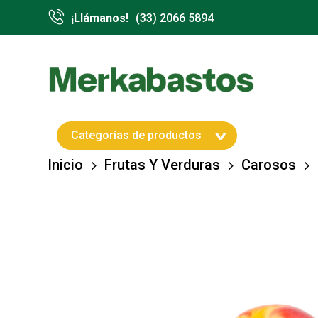
Skip
¡Llámanos!
(33) 2066 5894
to
main
content
Hit enter to search or ESC to close
Categorías de productos
Inicio
Frutas Y Verduras
Carosos