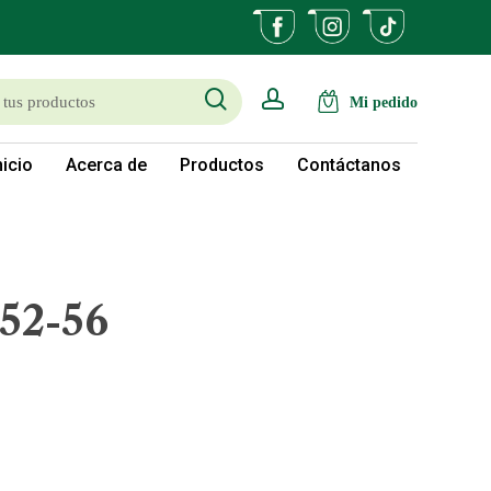
search
account
nicio
Acerca de
Productos
Contáctanos
52-56