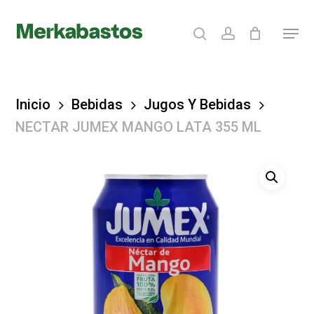
Skip
search
account
Menu
to
Clos
main
Menu
content
Inicio
Bebidas
Jugos Y Bebidas
NECTAR JUMEX MANGO LATA 355 ML