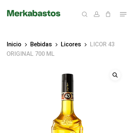
Skip
search
account
Menu
to
Clos
main
Menu
content
Inicio
Bebidas
Licores
LICOR 43
ORIGINAL 700 ML