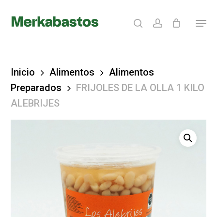
Skip
search
account
Menu
to
Clos
main
Menu
content
Inicio
Alimentos
Alimentos
Preparados
FRIJOLES DE LA OLLA 1 KILO
ALEBRIJES